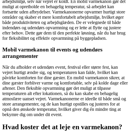
arbejdsmiljø, selv når vejret er koldt. En mobil varmekanon gør det
muligt at opretholde en behagelig temperatur, så arbejdet kan
fortsætte uden afbrydelser. Varmekanonerne opvarmer hurtigt store
områder og skaber et mere komfortabelt arbejdsmiljø, hvilket øger
både produktiviteten og arbejdsglæden. De er velegnede til både
indendørs og udendørs opvarmning og er lette at flytte og justere
efter behov. Dette gør dem til den perfekte løsning, når du har brug
for fleksibilitet og effektiv opvarmning på byggepladsen.
Mobil varmekanon til events og udendørs
arrangementer
Når du afholder et udendørs event, festival eller større fest, kan
vejret hurtigt ændre sig, og temperaturen kan falde, hvilket kan
påvirke komforten for dine gæster. En mobil varmekanon sikrer, at
dine gæster forbliver varme og komfortable, selv på kolde dage eller
aftener. Den fleksible opvarmning gør det muligt at tilpasse
temperaturen alt efter lokationen, så du kan skabe en behagelig
atmosfære uanset vejret. Varmekanonerne er ideelle til både små og
store arrangementer, og de kan hurtigt opstilles og justeres for at
opnå den ønskede temperatur, hvilket giver dig én mindre ting at
bekymre dig om under dit event.
Hvad koster det at leje en varmekanon?